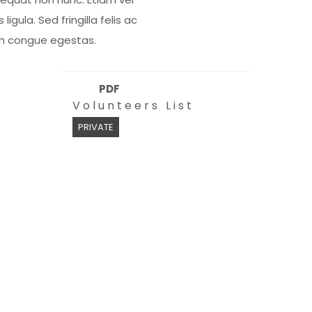
s ligula. Sed fringilla felis ac
m congue egestas.
PDF
Volunteers List
PRIVATE