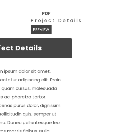
PDF
Project Details
PREVIEW
ject Details
m ipsum dolor sit amet,
ctetur adipiscing elit. Proin
 quam cursus, malesuada
s ac, pharetra tortor.
enas purus dolor, dignissim
ollicitudin quis, semper ut
a. Donec pellentesque leo
os mattis finibus. Nulla