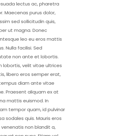
suada lectus ac, pharetra
or. Maecenas purus dolor,
ssim sed sollicitudin quis,
er ut magna. Donec
entesque leo eu eros mattis
us. Nulla facilisi. Sed
utate non ante et lobortis.
 lobortis, velit vitae ultrices
is, libero eros semper erat,
tempus diam ante vitae
e. Praesent aliquam ex at
a mattis euismod. In
uam tempor quam, id pulvinar
a sodales quis. Mauris eros
, venenatis non blandit a,
equat non nunc. Etiam vel