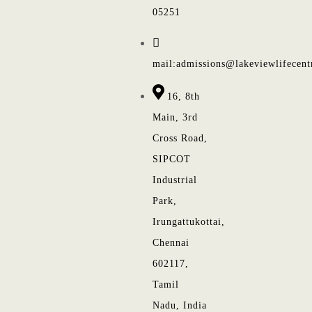
05251
mail:admissions@lakeviewlifecent
16, 8th
Main, 3rd
Cross Road,
SIPCOT
Industrial
Park,
Irungattukottai,
Chennai
602117,
Tamil
Nadu, India