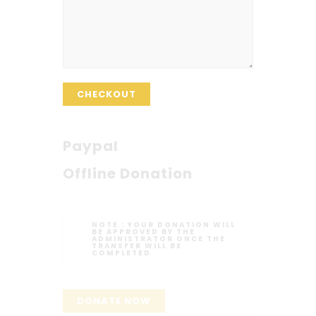
CHECKOUT
Paypal
Offline Donation
NOTE :
YOUR DONATION WILL
BE APPROVED BY THE
ADMINISTRATOR ONCE THE
TRANSFER WILL BE
COMPLETED
DONATE NOW